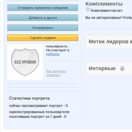
Комплименты
Отправить приватное сообщение
Комплиментов нет.
Вы не авторизованы! Чтоб
Добавить в друзья
Игнорировать
Сделать подарок
Метки лидеров
популярность:
Не участвует в
рейтинге
Интервью
Как получить
уровень?
Статистика портрета:
сейчас просматривают портрет - 0
зарегистрированные пользователи
посетившие портрет за 7 дней - 0