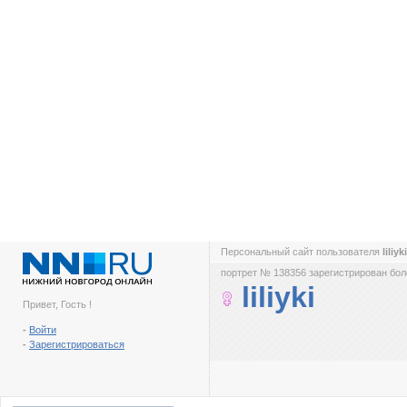
Персональный сайт пользователя
liliyk
портрет № 138356 зарегистрирован боле
liliyki
Привет, Гость !
-
Войти
-
Зарегистрироваться